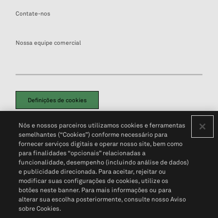
Contate-nos
Nossa equipe comercial
Definições de cookies
Disclaimers Legais
Termos de Uso
Aviso de Cookies
Nós e nossos parceiros utilizamos cookies e ferramentas
Política de Privacidade
Portal de privacidade do cliente (em inglês)
semelhantes (“Cookies”) conforme necessário para
Não Venda Minhas Informações Pessoais
© 2026 S&P Global
fornecer serviços digitais e operar nosso site, bem como
para finalidades “opcionais” relacionadas a
funcionalidade, desempenho (incluindo análise de dados)
e publicidade direcionada. Para aceitar, rejeitar ou
modificar suas configurações de cookies, utilize os
botões neste banner. Para mais informações ou para
alterar sua escolha posteriormente, consulte nosso Aviso
sobre Cookies.