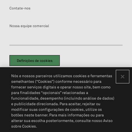
Contate-nos
Nossa equipe comercial
Definições de cookies
Disclaimers Legais
Termos de Uso
Aviso de Cookies
Nós e nossos parceiros utilizamos cookies e ferramentas
Política de Privacidade
Portal de privacidade do cliente (em inglês)
semelhantes (“Cookies”) conforme necessário para
Não Venda Minhas Informações Pessoais
© 2026 S&P Global
fornecer serviços digitais e operar nosso site, bem como
para finalidades “opcionais” relacionadas a
funcionalidade, desempenho (incluindo análise de dados)
e publicidade direcionada. Para aceitar, rejeitar ou
modificar suas configurações de cookies, utilize os
botões neste banner. Para mais informações ou para
alterar sua escolha posteriormente, consulte nosso Aviso
sobre Cookies.