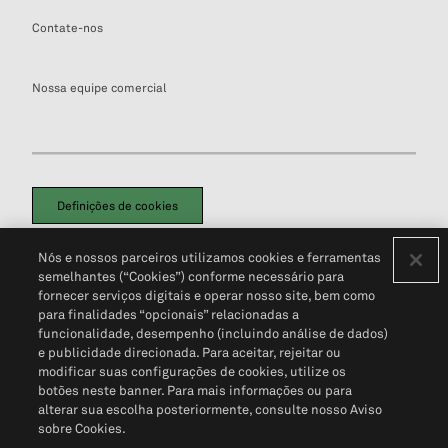
Contate-nos
Nossa equipe comercial
Definições de cookies
Disclaimers Legais
Termos de Uso
Aviso de Cookies
Nós e nossos parceiros utilizamos cookies e ferramentas
Política de Privacidade
Portal de privacidade do cliente (em inglês)
semelhantes (“Cookies”) conforme necessário para
Não Venda Minhas Informações Pessoais
© 2026 S&P Global
fornecer serviços digitais e operar nosso site, bem como
para finalidades “opcionais” relacionadas a
funcionalidade, desempenho (incluindo análise de dados)
e publicidade direcionada. Para aceitar, rejeitar ou
modificar suas configurações de cookies, utilize os
botões neste banner. Para mais informações ou para
alterar sua escolha posteriormente, consulte nosso Aviso
sobre Cookies.