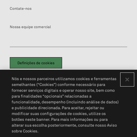
Contate-nos
Nossa equipe comercial
Definições de cookies
Disclaimers Legais
Termos de Uso
Aviso de Cookies
Nós e nossos parceiros utilizamos cookies e ferramentas
Política de Privacidade
Portal de privacidade do cliente (em inglês)
semelhantes (“Cookies”) conforme necessário para
Não Venda Minhas Informações Pessoais
© 2026 S&P Global
fornecer serviços digitais e operar nosso site, bem como
para finalidades “opcionais” relacionadas a
funcionalidade, desempenho (incluindo análise de dados)
e publicidade direcionada. Para aceitar, rejeitar ou
modificar suas configurações de cookies, utilize os
botões neste banner. Para mais informações ou para
alterar sua escolha posteriormente, consulte nosso Aviso
sobre Cookies.