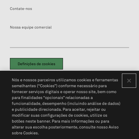
Contate-nos
Nossa equipe comercial
Definições de cookies
Disclaimers Legais
Termos de Uso
Aviso de Cookies
Nós e nossos parceiros utilizamos cookies e ferramentas
Política de Privacidade
Portal de privacidade do cliente (em inglês)
semelhantes (“Cookies”) conforme necessário para
Não Venda Minhas Informações Pessoais
© 2026 S&P Global
fornecer serviços digitais e operar nosso site, bem como
para finalidades “opcionais” relacionadas a
funcionalidade, desempenho (incluindo análise de dados)
e publicidade direcionada. Para aceitar, rejeitar ou
modificar suas configurações de cookies, utilize os
botões neste banner. Para mais informações ou para
alterar sua escolha posteriormente, consulte nosso Aviso
sobre Cookies.