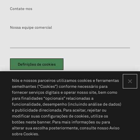
Contate-nos
Nossa equipe comercial
Definições de cookies
Disclaimers Legais
Termos de Uso
Aviso de Cookies
Nós e nossos parceiros utilizamos cookies e ferramentas
Política de Privacidade
Portal de privacidade do cliente (em inglês)
semelhantes (“Cookies”) conforme necessário para
Não Venda Minhas Informações Pessoais
© 2026 S&P Global
fornecer serviços digitais e operar nosso site, bem como
para finalidades “opcionais” relacionadas a
funcionalidade, desempenho (incluindo análise de dados)
e publicidade direcionada. Para aceitar, rejeitar ou
modificar suas configurações de cookies, utilize os
botões neste banner. Para mais informações ou para
alterar sua escolha posteriormente, consulte nosso Aviso
sobre Cookies.