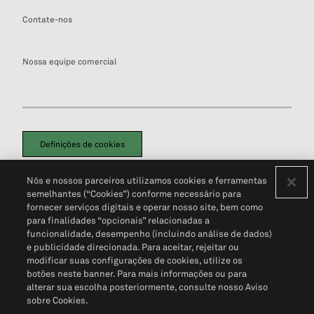
Contate-nos
Nossa equipe comercial
Definições de cookies
Disclaimers Legais
Termos de Uso
Aviso de Cookies
Nós e nossos parceiros utilizamos cookies e ferramentas
Política de Privacidade
Portal de privacidade do cliente (em inglês)
semelhantes (“Cookies”) conforme necessário para
Não Venda Minhas Informações Pessoais
© 2026 S&P Global
fornecer serviços digitais e operar nosso site, bem como
para finalidades “opcionais” relacionadas a
funcionalidade, desempenho (incluindo análise de dados)
e publicidade direcionada. Para aceitar, rejeitar ou
modificar suas configurações de cookies, utilize os
botões neste banner. Para mais informações ou para
alterar sua escolha posteriormente, consulte nosso Aviso
sobre Cookies.