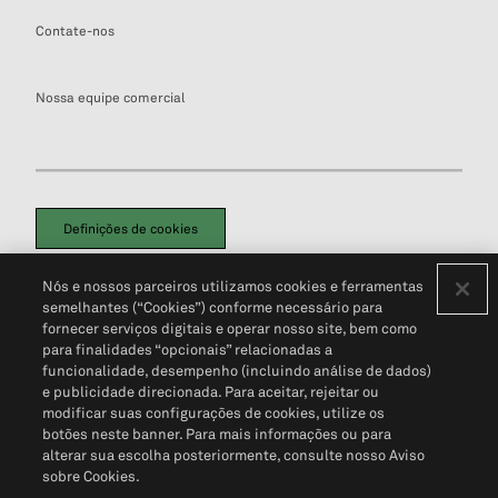
Contate-nos
Nossa equipe comercial
Definições de cookies
Disclaimers Legais
Termos de Uso
Aviso de Cookies
Nós e nossos parceiros utilizamos cookies e ferramentas
Política de Privacidade
Portal de privacidade do cliente (em inglês)
semelhantes (“Cookies”) conforme necessário para
Não Venda Minhas Informações Pessoais
© 2026 S&P Global
fornecer serviços digitais e operar nosso site, bem como
para finalidades “opcionais” relacionadas a
funcionalidade, desempenho (incluindo análise de dados)
e publicidade direcionada. Para aceitar, rejeitar ou
modificar suas configurações de cookies, utilize os
botões neste banner. Para mais informações ou para
alterar sua escolha posteriormente, consulte nosso Aviso
sobre Cookies.