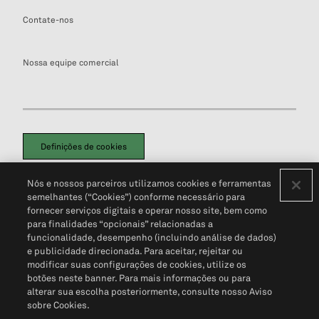
Contate-nos
Nossa equipe comercial
Definições de cookies
Disclaimers Legais
Termos de Uso
Aviso de Cookies
Nós e nossos parceiros utilizamos cookies e ferramentas
Política de Privacidade
Portal de privacidade do cliente (em inglês)
semelhantes (“Cookies”) conforme necessário para
Não Venda Minhas Informações Pessoais
© 2026 S&P Global
fornecer serviços digitais e operar nosso site, bem como
para finalidades “opcionais” relacionadas a
funcionalidade, desempenho (incluindo análise de dados)
e publicidade direcionada. Para aceitar, rejeitar ou
modificar suas configurações de cookies, utilize os
botões neste banner. Para mais informações ou para
alterar sua escolha posteriormente, consulte nosso Aviso
sobre Cookies.