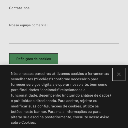
Contate-nos
Nossa equipe comercial
Definições de cookies
Disclaimers Legais
Termos de Uso
Aviso de Cookies
Nós e nossos parceiros utilizamos cookies e ferramentas
Política de Privacidade
Portal de privacidade do cliente (em inglês)
semelhantes (“Cookies”) conforme necessário para
Não Venda Minhas Informações Pessoais
© 2026 S&P Global
fornecer serviços digitais e operar nosso site, bem como
para finalidades “opcionais” relacionadas a
funcionalidade, desempenho (incluindo análise de dados)
e publicidade direcionada. Para aceitar, rejeitar ou
modificar suas configurações de cookies, utilize os
botões neste banner. Para mais informações ou para
alterar sua escolha posteriormente, consulte nosso Aviso
sobre Cookies.