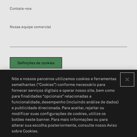
Contate-nos
Nossa equipe comercial
Definições de cookies
Disclaimers Legais
Termos de Uso
Aviso de Cookies
Nós e nossos parceiros utilizamos cookies e ferramentas
Política de Privacidade
Portal de privacidade do cliente (em inglês)
semelhantes (“Cookies”) conforme necessário para
Não Venda Minhas Informações Pessoais
© 2026 S&P Global
fornecer serviços digitais e operar nosso site, bem como
para finalidades “opcionais” relacionadas a
funcionalidade, desempenho (incluindo análise de dados)
e publicidade direcionada. Para aceitar, rejeitar ou
modificar suas configurações de cookies, utilize os
botões neste banner. Para mais informações ou para
alterar sua escolha posteriormente, consulte nosso Aviso
sobre Cookies.