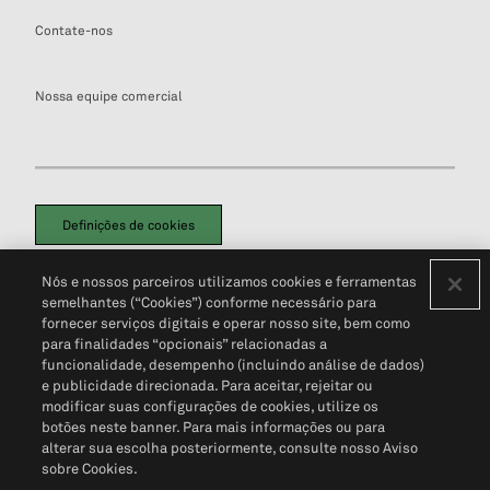
Contate-nos
Nossa equipe comercial
Definições de cookies
Disclaimers Legais
Termos de Uso
Aviso de Cookies
Nós e nossos parceiros utilizamos cookies e ferramentas
Política de Privacidade
Portal de privacidade do cliente (em inglês)
semelhantes (“Cookies”) conforme necessário para
Não Venda Minhas Informações Pessoais
© 2026 S&P Global
fornecer serviços digitais e operar nosso site, bem como
para finalidades “opcionais” relacionadas a
funcionalidade, desempenho (incluindo análise de dados)
e publicidade direcionada. Para aceitar, rejeitar ou
modificar suas configurações de cookies, utilize os
botões neste banner. Para mais informações ou para
alterar sua escolha posteriormente, consulte nosso Aviso
sobre Cookies.