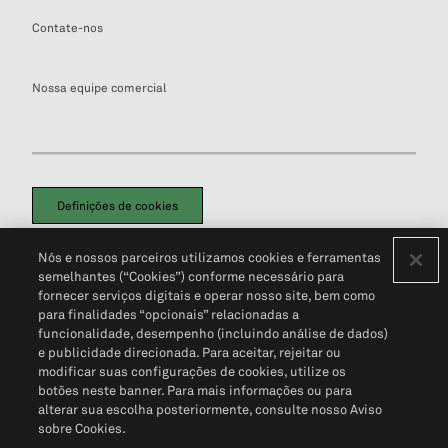
Contate-nos
Nossa equipe comercial
Definições de cookies
Disclaimers Legais
Termos de Uso
Aviso de Cookies
Nós e nossos parceiros utilizamos cookies e ferramentas
Política de Privacidade
Portal de privacidade do cliente (em inglês)
semelhantes (“Cookies”) conforme necessário para
Não Venda Minhas Informações Pessoais
© 2026 S&P Global
fornecer serviços digitais e operar nosso site, bem como
para finalidades “opcionais” relacionadas a
funcionalidade, desempenho (incluindo análise de dados)
e publicidade direcionada. Para aceitar, rejeitar ou
modificar suas configurações de cookies, utilize os
botões neste banner. Para mais informações ou para
alterar sua escolha posteriormente, consulte nosso Aviso
sobre Cookies.