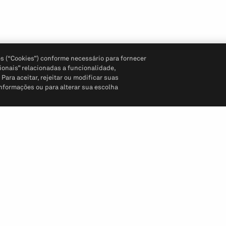
s (“Cookies”) conforme necessário para fornecer
ionais” relacionadas a funcionalidade,
ara aceitar, rejeitar ou modificar suas
informações ou para alterar sua escolha
Siga-nos