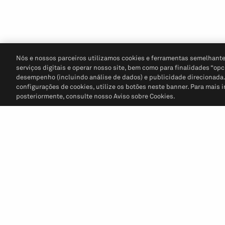
Nós e nossos parceiros utilizamos cookies e ferramentas semelhante
serviços digitais e operar nosso site, bem como para finalidades “opc
desempenho (incluindo análise de dados) e publicidade direcionada. P
configurações de cookies, utilize os botões neste banner. Para mais 
posteriormente, consulte nosso Aviso sobre Cookies.