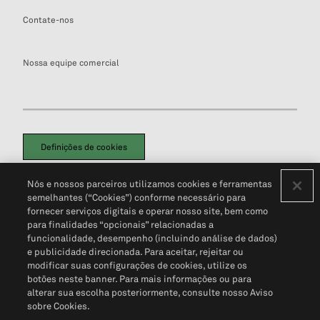
Contate-nos
Nossa equipe comercial
Definições de cookies
Disclaimers Legais
Termos de Uso
Aviso de Cookies
Nós e nossos parceiros utilizamos cookies e ferramentas
Política de Privacidade
Portal de privacidade do cliente (em inglês)
semelhantes (“Cookies”) conforme necessário para
Não Venda Minhas Informações Pessoais
© 2026 S&P Global
fornecer serviços digitais e operar nosso site, bem como
para finalidades “opcionais” relacionadas a
funcionalidade, desempenho (incluindo análise de dados)
e publicidade direcionada. Para aceitar, rejeitar ou
modificar suas configurações de cookies, utilize os
botões neste banner. Para mais informações ou para
alterar sua escolha posteriormente, consulte nosso Aviso
sobre Cookies.