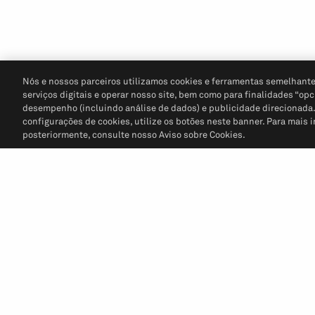
Nós e nossos parceiros utilizamos cookies e ferramentas semelhante
serviços digitais e operar nosso site, bem como para finalidades “opc
desempenho (incluindo análise de dados) e publicidade direcionada. P
configurações de cookies, utilize os botões neste banner. Para mais 
posteriormente, consulte nosso Aviso sobre Cookies.