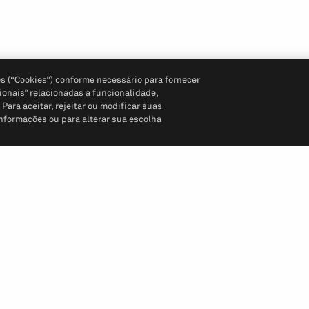
s (“Cookies”) conforme necessário para fornecer
ionais” relacionadas a funcionalidade,
ara aceitar, rejeitar ou modificar suas
informações ou para alterar sua escolha
Siga-nos