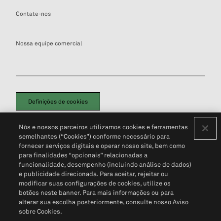
Contate-nos
Nossa equipe comercial
Definições de cookies
Disclaimers Legais
Termos de Uso
Aviso de Cookies
Nós e nossos parceiros utilizamos cookies e ferramentas
Política de Privacidade
Portal de privacidade do cliente (em inglês)
semelhantes (“Cookies”) conforme necessário para
Não Venda Minhas Informações Pessoais
© 2026 S&P Global
fornecer serviços digitais e operar nosso site, bem como
para finalidades “opcionais” relacionadas a
funcionalidade, desempenho (incluindo análise de dados)
e publicidade direcionada. Para aceitar, rejeitar ou
modificar suas configurações de cookies, utilize os
botões neste banner. Para mais informações ou para
alterar sua escolha posteriormente, consulte nosso Aviso
sobre Cookies.