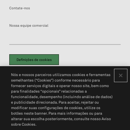
Contate-nos
Nossa equipe comercial
Definições de cookies
Disclaimers Legais
Termos de Uso
Aviso de Cookies
Nós e nossos parceiros utilizamos cookies e ferramentas
Política de Privacidade
Portal de privacidade do cliente (em inglês)
semelhantes (“Cookies”) conforme necessário para
Não Venda Minhas Informações Pessoais
© 2026 S&P Global
fornecer serviços digitais e operar nosso site, bem como
para finalidades “opcionais” relacionadas a
funcionalidade, desempenho (incluindo análise de dados)
e publicidade direcionada. Para aceitar, rejeitar ou
modificar suas configurações de cookies, utilize os
botões neste banner. Para mais informações ou para
alterar sua escolha posteriormente, consulte nosso Aviso
sobre Cookies.