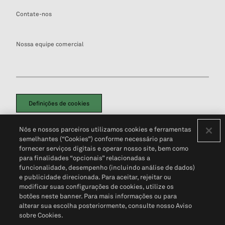
Contate-nos
Nossa equipe comercial
Definições de cookies
Disclaimers Legais
Termos de Uso
Aviso de Cookies
Nós e nossos parceiros utilizamos cookies e ferramentas
Política de Privacidade
Portal de privacidade do cliente (em inglês)
semelhantes (“Cookies”) conforme necessário para
Não Venda Minhas Informações Pessoais
© 2026 S&P Global
fornecer serviços digitais e operar nosso site, bem como
para finalidades “opcionais” relacionadas a
funcionalidade, desempenho (incluindo análise de dados)
e publicidade direcionada. Para aceitar, rejeitar ou
modificar suas configurações de cookies, utilize os
botões neste banner. Para mais informações ou para
alterar sua escolha posteriormente, consulte nosso Aviso
sobre Cookies.