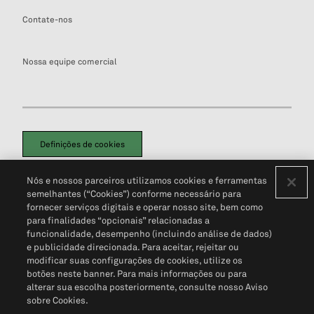
Contate-nos
Nossa equipe comercial
Definições de cookies
Disclaimers Legais
Termos de Uso
Aviso de Cookies
Nós e nossos parceiros utilizamos cookies e ferramentas
Política de Privacidade
Portal de privacidade do cliente (em inglês)
semelhantes (“Cookies”) conforme necessário para
Não Venda Minhas Informações Pessoais
© 2026 S&P Global
fornecer serviços digitais e operar nosso site, bem como
para finalidades “opcionais” relacionadas a
funcionalidade, desempenho (incluindo análise de dados)
e publicidade direcionada. Para aceitar, rejeitar ou
modificar suas configurações de cookies, utilize os
botões neste banner. Para mais informações ou para
alterar sua escolha posteriormente, consulte nosso Aviso
sobre Cookies.