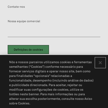
Contate-nos
Nossa equipe comercial
Definições de cookies
Disclaimers Legais
Termos de Uso
Aviso de Cookies
Nós e nossos parceiros utilizamos cookies e ferramentas
Política de Privacidade
Portal de privacidade do cliente (em inglês)
semelhantes (“Cookies”) conforme necessário para
Não Venda Minhas Informações Pessoais
© 2026 S&P Global
fornecer serviços digitais e operar nosso site, bem como
para finalidades “opcionais” relacionadas a
funcionalidade, desempenho (incluindo análise de dados)
e publicidade direcionada. Para aceitar, rejeitar ou
modificar suas configurações de cookies, utilize os
botões neste banner. Para mais informações ou para
alterar sua escolha posteriormente, consulte nosso Aviso
sobre Cookies.