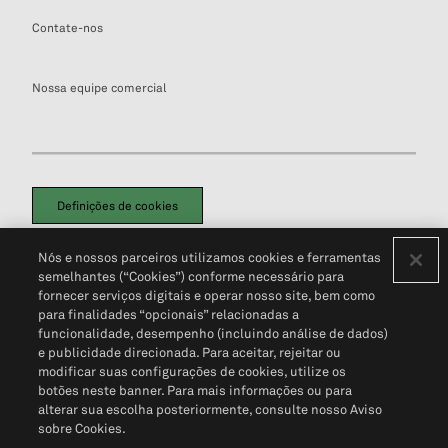
Contate-nos
Nossa equipe comercial
Definições de cookies
Disclaimers Legais
Termos de Uso
Aviso de Cookies
Nós e nossos parceiros utilizamos cookies e ferramentas
Política de Privacidade
Portal de privacidade do cliente (em inglês)
semelhantes (“Cookies”) conforme necessário para
Não Venda Minhas Informações Pessoais
© 2026 S&P Global
fornecer serviços digitais e operar nosso site, bem como
para finalidades “opcionais” relacionadas a
funcionalidade, desempenho (incluindo análise de dados)
e publicidade direcionada. Para aceitar, rejeitar ou
modificar suas configurações de cookies, utilize os
botões neste banner. Para mais informações ou para
alterar sua escolha posteriormente, consulte nosso Aviso
sobre Cookies.