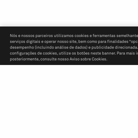
Nós e nossos parceiros utilizamos cookies e ferramentas semelhante
serviços digitais e operar nosso site, bem como para finalidades “opc
desempenho (incluindo análise de dados) e publicidade direcionada. P
configurações de cookies, utilize os botões neste banner. Para mais 
posteriormente, consulte nosso Aviso sobre Cookies.