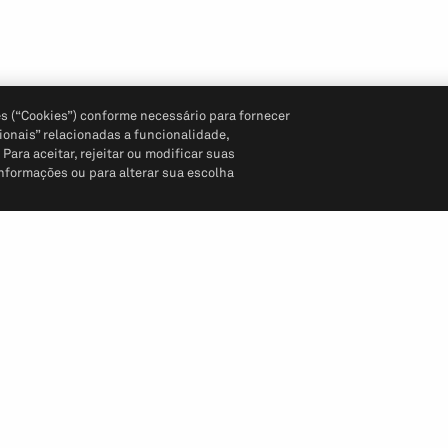
s (“Cookies”) conforme necessário para fornecer
ionais” relacionadas a funcionalidade,
ara aceitar, rejeitar ou modificar suas
informações ou para alterar sua escolha
Siga-nos