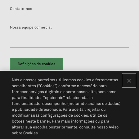
Contate-nos
Nossa equipe comercial
Definições de cookies
Disclaimers Legais
Termos de Uso
Aviso de Cookies
Nós e nossos parceiros utilizamos cookies e ferramentas
Política de Privacidade
Portal de privacidade do cliente (em inglês)
semelhantes (“Cookies”) conforme necessário para
Não Venda Minhas Informações Pessoais
© 2026 S&P Global
fornecer serviços digitais e operar nosso site, bem como
para finalidades “opcionais” relacionadas a
funcionalidade, desempenho (incluindo análise de dados)
e publicidade direcionada. Para aceitar, rejeitar ou
modificar suas configurações de cookies, utilize os
botões neste banner. Para mais informações ou para
alterar sua escolha posteriormente, consulte nosso Aviso
sobre Cookies.