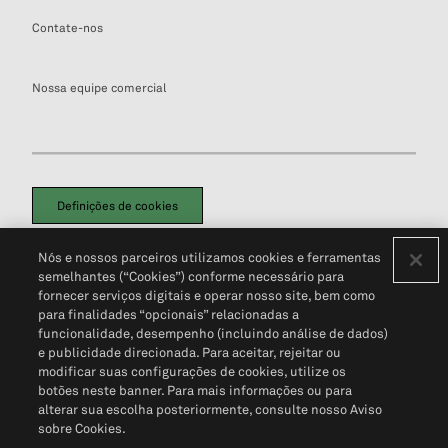
Contate-nos
Nossa equipe comercial
Definições de cookies
Disclaimers Legais
Termos de Uso
Aviso de Cookies
Nós e nossos parceiros utilizamos cookies e ferramentas
Política de Privacidade
Portal de privacidade do cliente (em inglês)
semelhantes (“Cookies”) conforme necessário para
Não Venda Minhas Informações Pessoais
© 2026 S&P Global
fornecer serviços digitais e operar nosso site, bem como
para finalidades “opcionais” relacionadas a
funcionalidade, desempenho (incluindo análise de dados)
e publicidade direcionada. Para aceitar, rejeitar ou
modificar suas configurações de cookies, utilize os
botões neste banner. Para mais informações ou para
alterar sua escolha posteriormente, consulte nosso Aviso
sobre Cookies.