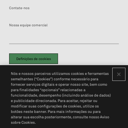
Contate-nos
Nossa equipe comercial
Definições de cookies
Disclaimers Legais
Termos de Uso
Aviso de Cookies
Nós e nossos parceiros utilizamos cookies e ferramentas
Política de Privacidade
Portal de privacidade do cliente (em inglês)
semelhantes (“Cookies”) conforme necessário para
Não Venda Minhas Informações Pessoais
© 2026 S&P Global
fornecer serviços digitais e operar nosso site, bem como
para finalidades “opcionais” relacionadas a
funcionalidade, desempenho (incluindo análise de dados)
e publicidade direcionada. Para aceitar, rejeitar ou
modificar suas configurações de cookies, utilize os
botões neste banner. Para mais informações ou para
alterar sua escolha posteriormente, consulte nosso Aviso
sobre Cookies.