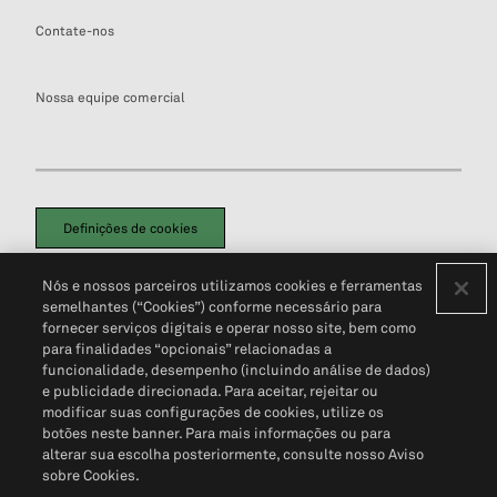
Contate-nos
Nossa equipe comercial
Definições de cookies
Disclaimers Legais
Termos de Uso
Aviso de Cookies
Nós e nossos parceiros utilizamos cookies e ferramentas
Política de Privacidade
Portal de privacidade do cliente (em inglês)
semelhantes (“Cookies”) conforme necessário para
Não Venda Minhas Informações Pessoais
© 2026 S&P Global
fornecer serviços digitais e operar nosso site, bem como
para finalidades “opcionais” relacionadas a
funcionalidade, desempenho (incluindo análise de dados)
e publicidade direcionada. Para aceitar, rejeitar ou
modificar suas configurações de cookies, utilize os
botões neste banner. Para mais informações ou para
alterar sua escolha posteriormente, consulte nosso Aviso
sobre Cookies.