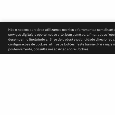
Nós e nossos parceiros utilizamos cookies e ferramentas semelhante
serviços digitais e operar nosso site, bem como para finalidades “opc
desempenho (incluindo análise de dados) e publicidade direcionada. P
configurações de cookies, utilize os botões neste banner. Para mais 
posteriormente, consulte nosso Aviso sobre Cookies.