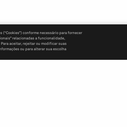
s (“Cookies”) conforme necessário para fornecer
ionais” relacionadas a funcionalidade,
ara aceitar, rejeitar ou modificar suas
informações ou para alterar sua escolha
Siga-nos