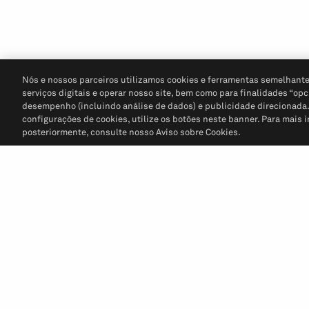
Nós e nossos parceiros utilizamos cookies e ferramentas semelhante
serviços digitais e operar nosso site, bem como para finalidades “opc
desempenho (incluindo análise de dados) e publicidade direcionada. P
configurações de cookies, utilize os botões neste banner. Para mais 
posteriormente, consulte nosso Aviso sobre Cookies.