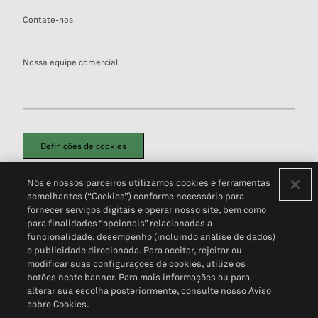
Contate-nos
Nossa equipe comercial
Definições de cookies
Disclaimers Legais
Termos de Uso
Aviso de Cookies
Nós e nossos parceiros utilizamos cookies e ferramentas
Política de Privacidade
Portal de privacidade do cliente (em inglês)
semelhantes (“Cookies”) conforme necessário para
Não Venda Minhas Informações Pessoais
© 2026 S&P Global
fornecer serviços digitais e operar nosso site, bem como
para finalidades “opcionais” relacionadas a
funcionalidade, desempenho (incluindo análise de dados)
e publicidade direcionada. Para aceitar, rejeitar ou
modificar suas configurações de cookies, utilize os
botões neste banner. Para mais informações ou para
alterar sua escolha posteriormente, consulte nosso Aviso
sobre Cookies.