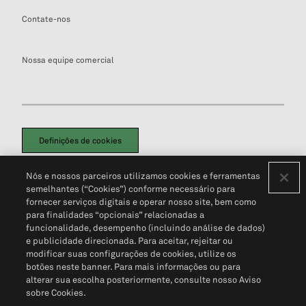
Contate-nos
Nossa equipe comercial
Definições de cookies
Disclaimers Legais
Termos de Uso
Aviso de Cookies
Nós e nossos parceiros utilizamos cookies e ferramentas
Política de Privacidade
Portal de privacidade do cliente (em inglês)
semelhantes (“Cookies”) conforme necessário para
Não Venda Minhas Informações Pessoais
© 2026 S&P Global
fornecer serviços digitais e operar nosso site, bem como
para finalidades “opcionais” relacionadas a
funcionalidade, desempenho (incluindo análise de dados)
e publicidade direcionada. Para aceitar, rejeitar ou
modificar suas configurações de cookies, utilize os
botões neste banner. Para mais informações ou para
alterar sua escolha posteriormente, consulte nosso Aviso
sobre Cookies.