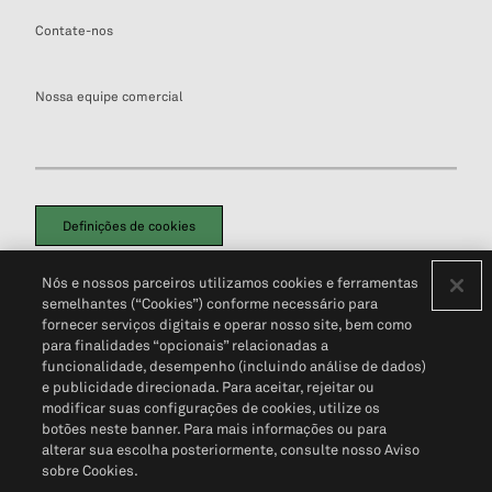
Contate-nos
Nossa equipe comercial
Definições de cookies
Disclaimers Legais
Termos de Uso
Aviso de Cookies
Nós e nossos parceiros utilizamos cookies e ferramentas
Política de Privacidade
Portal de privacidade do cliente (em inglês)
semelhantes (“Cookies”) conforme necessário para
Não Venda Minhas Informações Pessoais
© 2026 S&P Global
fornecer serviços digitais e operar nosso site, bem como
para finalidades “opcionais” relacionadas a
funcionalidade, desempenho (incluindo análise de dados)
e publicidade direcionada. Para aceitar, rejeitar ou
modificar suas configurações de cookies, utilize os
botões neste banner. Para mais informações ou para
alterar sua escolha posteriormente, consulte nosso Aviso
sobre Cookies.