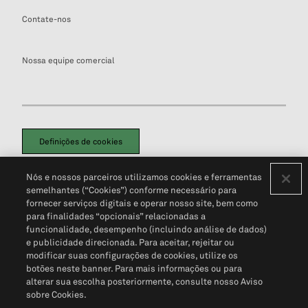
Contate-nos
Nossa equipe comercial
Definições de cookies
Disclaimers Legais
Termos de Uso
Aviso de Cookies
Nós e nossos parceiros utilizamos cookies e ferramentas
Política de Privacidade
Portal de privacidade do cliente (em inglês)
semelhantes (“Cookies”) conforme necessário para
Não Venda Minhas Informações Pessoais
© 2026 S&P Global
fornecer serviços digitais e operar nosso site, bem como
para finalidades “opcionais” relacionadas a
funcionalidade, desempenho (incluindo análise de dados)
e publicidade direcionada. Para aceitar, rejeitar ou
modificar suas configurações de cookies, utilize os
botões neste banner. Para mais informações ou para
alterar sua escolha posteriormente, consulte nosso Aviso
sobre Cookies.