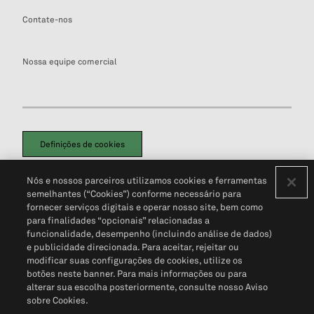
Contate-nos
Nossa equipe comercial
Definições de cookies
Disclaimers Legais
Termos de Uso
Aviso de Cookies
Nós e nossos parceiros utilizamos cookies e ferramentas
Política de Privacidade
Portal de privacidade do cliente (em inglês)
semelhantes (“Cookies”) conforme necessário para
Não Venda Minhas Informações Pessoais
© 2026 S&P Global
fornecer serviços digitais e operar nosso site, bem como
para finalidades “opcionais” relacionadas a
funcionalidade, desempenho (incluindo análise de dados)
e publicidade direcionada. Para aceitar, rejeitar ou
modificar suas configurações de cookies, utilize os
botões neste banner. Para mais informações ou para
alterar sua escolha posteriormente, consulte nosso Aviso
sobre Cookies.