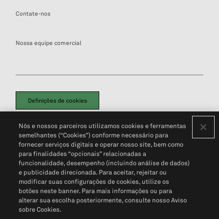
Contate-nos
Nossa equipe comercial
Definições de cookies
Disclaimers Legais
Termos de Uso
Aviso de Cookies
Nós e nossos parceiros utilizamos cookies e ferramentas
Política de Privacidade
Portal de privacidade do cliente (em inglês)
semelhantes (“Cookies”) conforme necessário para
Não Venda Minhas Informações Pessoais
© 2026 S&P Global
fornecer serviços digitais e operar nosso site, bem como
para finalidades “opcionais” relacionadas a
funcionalidade, desempenho (incluindo análise de dados)
e publicidade direcionada. Para aceitar, rejeitar ou
modificar suas configurações de cookies, utilize os
botões neste banner. Para mais informações ou para
alterar sua escolha posteriormente, consulte nosso Aviso
sobre Cookies.