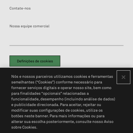
Contate-nos
Nossa equipe comercial
Definições de cookies
Disclaimers Legais
Termos de Uso
Aviso de Cookies
Nós e nossos parceiros utilizamos cookies e ferramentas
Política de Privacidade
Portal de privacidade do cliente (em inglês)
semelhantes (“Cookies”) conforme necessário para
Não Venda Minhas Informações Pessoais
© 2026 S&P Global
fornecer serviços digitais e operar nosso site, bem como
para finalidades “opcionais” relacionadas a
funcionalidade, desempenho (incluindo análise de dados)
e publicidade direcionada. Para aceitar, rejeitar ou
modificar suas configurações de cookies, utilize os
botões neste banner. Para mais informações ou para
alterar sua escolha posteriormente, consulte nosso Aviso
sobre Cookies.