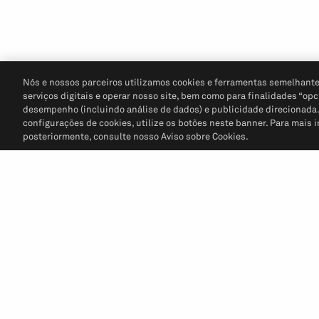
Nós e nossos parceiros utilizamos cookies e ferramentas semelhante
serviços digitais e operar nosso site, bem como para finalidades “opc
desempenho (incluindo análise de dados) e publicidade direcionada. P
configurações de cookies, utilize os botões neste banner. Para mais 
posteriormente, consulte nosso Aviso sobre Cookies.