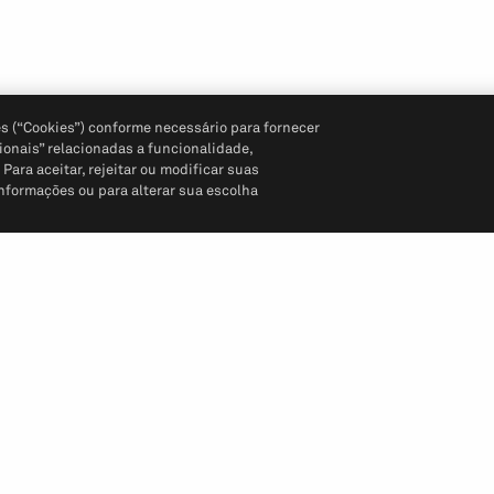
s (“Cookies”) conforme necessário para fornecer
ionais” relacionadas a funcionalidade,
ara aceitar, rejeitar ou modificar suas
informações ou para alterar sua escolha
Siga-nos