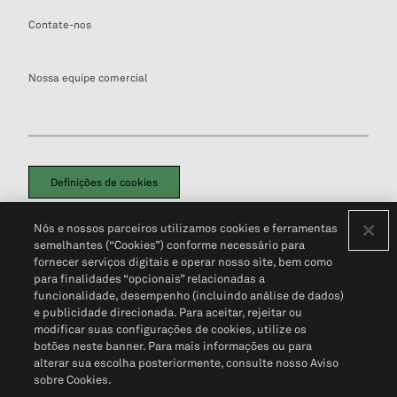
Contate-nos
Nossa equipe comercial
Definições de cookies
Disclaimers Legais
Termos de Uso
Aviso de Cookies
Nós e nossos parceiros utilizamos cookies e ferramentas
Política de Privacidade
Portal de privacidade do cliente (em inglês)
semelhantes (“Cookies”) conforme necessário para
Não Venda Minhas Informações Pessoais
© 2026 S&P Global
fornecer serviços digitais e operar nosso site, bem como
para finalidades “opcionais” relacionadas a
funcionalidade, desempenho (incluindo análise de dados)
e publicidade direcionada. Para aceitar, rejeitar ou
modificar suas configurações de cookies, utilize os
botões neste banner. Para mais informações ou para
alterar sua escolha posteriormente, consulte nosso Aviso
sobre Cookies.