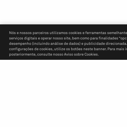
Nós e nossos parceiros utilizamos cookies e ferramentas semelhante
serviços digitais e operar nosso site, bem como para finalidades “opc
desempenho (incluindo análise de dados) e publicidade direcionada. P
configurações de cookies, utilize os botões neste banner. Para mais 
posteriormente, consulte nosso Aviso sobre Cookies.