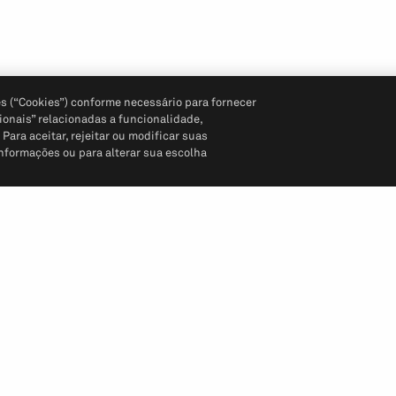
s (“Cookies”) conforme necessário para fornecer
ionais” relacionadas a funcionalidade,
ara aceitar, rejeitar ou modificar suas
informações ou para alterar sua escolha
Siga-nos