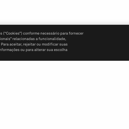
s (“Cookies”) conforme necessário para fornecer
ionais” relacionadas a funcionalidade,
ara aceitar, rejeitar ou modificar suas
informações ou para alterar sua escolha
Siga-nos