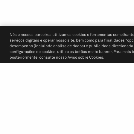
Nós e nossos parceiros utilizamos cookies e ferramentas semelhante
serviços digitais e operar nosso site, bem como para finalidades “opc
desempenho (incluindo análise de dados) e publicidade direcionada. P
configurações de cookies, utilize os botões neste banner. Para mais 
posteriormente, consulte nosso Aviso sobre Cookies.