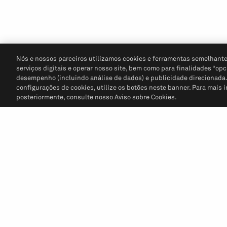
Nós e nossos parceiros utilizamos cookies e ferramentas semelhante
serviços digitais e operar nosso site, bem como para finalidades “opc
desempenho (incluindo análise de dados) e publicidade direcionada. P
configurações de cookies, utilize os botões neste banner. Para mais 
posteriormente, consulte nosso Aviso sobre Cookies.