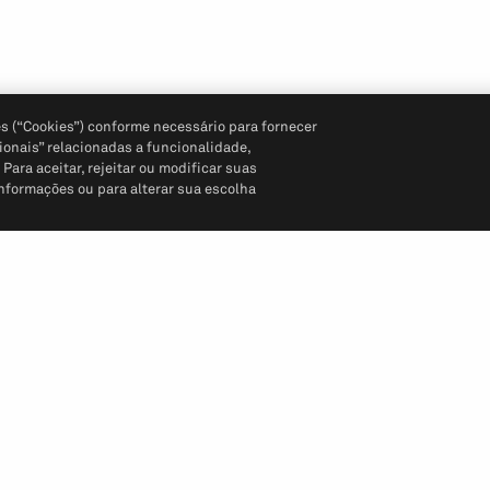
s (“Cookies”) conforme necessário para fornecer
ionais” relacionadas a funcionalidade,
ara aceitar, rejeitar ou modificar suas
informações ou para alterar sua escolha
Siga-nos