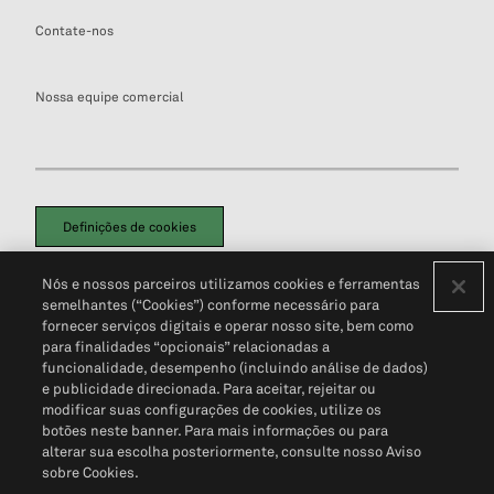
Contate-nos
Nossa equipe comercial
Definições de cookies
Disclaimers Legais
Termos de Uso
Aviso de Cookies
Nós e nossos parceiros utilizamos cookies e ferramentas
Política de Privacidade
Portal de privacidade do cliente (em inglês)
semelhantes (“Cookies”) conforme necessário para
Não Venda Minhas Informações Pessoais
© 2026 S&P Global
fornecer serviços digitais e operar nosso site, bem como
para finalidades “opcionais” relacionadas a
funcionalidade, desempenho (incluindo análise de dados)
e publicidade direcionada. Para aceitar, rejeitar ou
modificar suas configurações de cookies, utilize os
botões neste banner. Para mais informações ou para
alterar sua escolha posteriormente, consulte nosso Aviso
sobre Cookies.