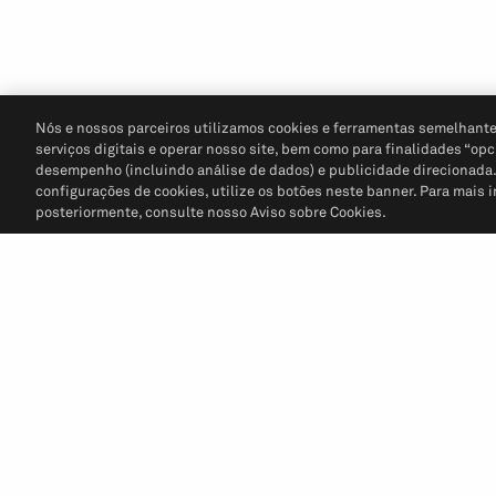
Nós e nossos parceiros utilizamos cookies e ferramentas semelhante
serviços digitais e operar nosso site, bem como para finalidades “opc
desempenho (incluindo análise de dados) e publicidade direcionada. P
configurações de cookies, utilize os botões neste banner. Para mais 
posteriormente, consulte nosso Aviso sobre Cookies.