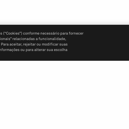
s (“Cookies”) conforme necessário para fornecer
ionais” relacionadas a funcionalidade,
ara aceitar, rejeitar ou modificar suas
informações ou para alterar sua escolha
Siga-nos