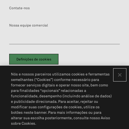
Contate-nos
Nossa equipe comercial
Definições de cookies
Disclaimers Legais
Termos de Uso
Aviso de Cookies
Nós e nossos parceiros utilizamos cookies e ferramentas
Política de Privacidade
Portal de privacidade do cliente (em inglês)
semelhantes (“Cookies”) conforme necessário para
Não Venda Minhas Informações Pessoais
© 2026 S&P Global
fornecer serviços digitais e operar nosso site, bem como
para finalidades “opcionais” relacionadas a
funcionalidade, desempenho (incluindo análise de dados)
e publicidade direcionada. Para aceitar, rejeitar ou
modificar suas configurações de cookies, utilize os
botões neste banner. Para mais informações ou para
alterar sua escolha posteriormente, consulte nosso Aviso
sobre Cookies.