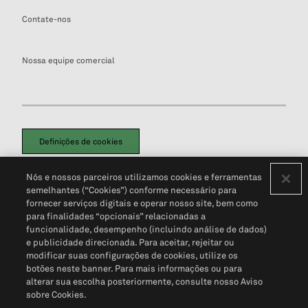
Contate-nos
Nossa equipe comercial
Definições de cookies
Disclaimers Legais
Termos de Uso
Aviso de Cookies
Nós e nossos parceiros utilizamos cookies e ferramentas
Política de Privacidade
Portal de privacidade do cliente (em inglês)
semelhantes (“Cookies”) conforme necessário para
Não Venda Minhas Informações Pessoais
© 2026 S&P Global
fornecer serviços digitais e operar nosso site, bem como
para finalidades “opcionais” relacionadas a
funcionalidade, desempenho (incluindo análise de dados)
e publicidade direcionada. Para aceitar, rejeitar ou
modificar suas configurações de cookies, utilize os
botões neste banner. Para mais informações ou para
alterar sua escolha posteriormente, consulte nosso Aviso
sobre Cookies.