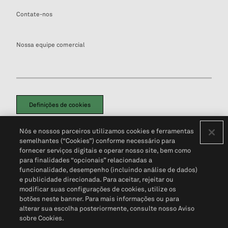
Contate-nos
Nossa equipe comercial
Definições de cookies
Disclaimers Legais
Termos de Uso
Aviso de Cookies
Nós e nossos parceiros utilizamos cookies e ferramentas
Política de Privacidade
Portal de privacidade do cliente (em inglês)
semelhantes (“Cookies”) conforme necessário para
Não Venda Minhas Informações Pessoais
© 2026 S&P Global
fornecer serviços digitais e operar nosso site, bem como
para finalidades “opcionais” relacionadas a
funcionalidade, desempenho (incluindo análise de dados)
e publicidade direcionada. Para aceitar, rejeitar ou
modificar suas configurações de cookies, utilize os
botões neste banner. Para mais informações ou para
alterar sua escolha posteriormente, consulte nosso Aviso
sobre Cookies.