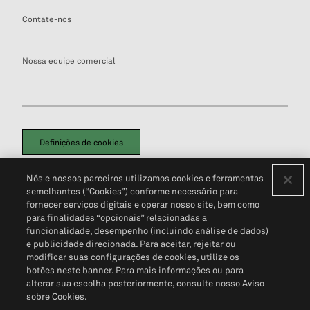
Contate-nos
Nossa equipe comercial
Definições de cookies
Disclaimers Legais
Termos de Uso
Aviso de Cookies
Nós e nossos parceiros utilizamos cookies e ferramentas
Política de Privacidade
Portal de privacidade do cliente (em inglês)
semelhantes (“Cookies”) conforme necessário para
Não Venda Minhas Informações Pessoais
© 2026 S&P Global
fornecer serviços digitais e operar nosso site, bem como
para finalidades “opcionais” relacionadas a
funcionalidade, desempenho (incluindo análise de dados)
e publicidade direcionada. Para aceitar, rejeitar ou
modificar suas configurações de cookies, utilize os
botões neste banner. Para mais informações ou para
alterar sua escolha posteriormente, consulte nosso Aviso
sobre Cookies.