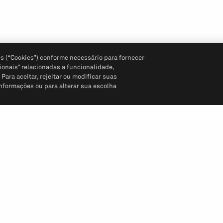
s (“Cookies”) conforme necessário para fornecer
ionais” relacionadas a funcionalidade,
ara aceitar, rejeitar ou modificar suas
informações ou para alterar sua escolha
Siga-nos