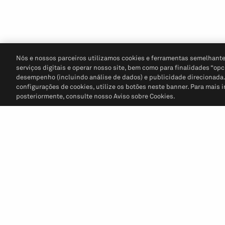
Nós e nossos parceiros utilizamos cookies e ferramentas semelhante
serviços digitais e operar nosso site, bem como para finalidades “opc
desempenho (incluindo análise de dados) e publicidade direcionada. P
configurações de cookies, utilize os botões neste banner. Para mais 
posteriormente, consulte nosso Aviso sobre Cookies.