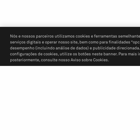
Nós e nossos parceiros utilizamos cookies e ferramentas semelhante
serviços digitais e operar nosso site, bem como para finalidades “opc
desempenho (incluindo análise de dados) e publicidade direcionada. P
configurações de cookies, utilize os botões neste banner. Para mais 
posteriormente, consulte nosso Aviso sobre Cookies.