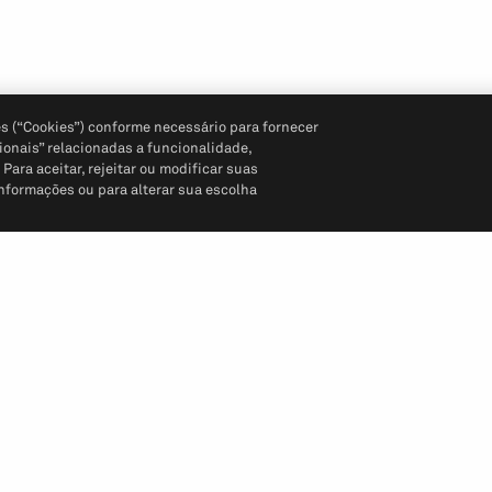
s (“Cookies”) conforme necessário para fornecer
ionais” relacionadas a funcionalidade,
ara aceitar, rejeitar ou modificar suas
informações ou para alterar sua escolha
Siga-nos