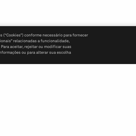
s (“Cookies”) conforme necessário para fornecer
ionais” relacionadas a funcionalidade,
ara aceitar, rejeitar ou modificar suas
informações ou para alterar sua escolha
Siga-nos