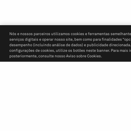
Nós e nossos parceiros utilizamos cookies e ferramentas semelhante
serviços digitais e operar nosso site, bem como para finalidades “opc
desempenho (incluindo análise de dados) e publicidade direcionada. P
configurações de cookies, utilize os botões neste banner. Para mais 
posteriormente, consulte nosso Aviso sobre Cookies.